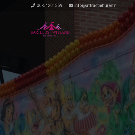
06-54201359
info@attractiehuren.nl