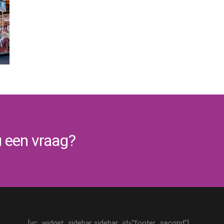
u een vraag?
[vc_widget_sidebar sidebar_id=”footer_second”]