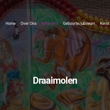
Home
Over Ons
Attracties
Geboorte/jubileum
Kerst
Draaimolen