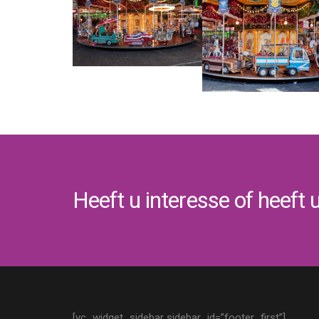
Heeft u interesse of heeft 
[vc_widget_sidebar sidebar_id=”footer_first”]