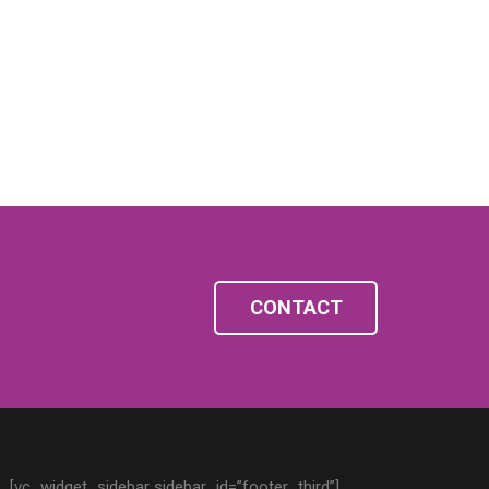
CONTACT
[vc_widget_sidebar sidebar_id=”footer_third”]